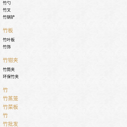
竹勺
竹叉
竹锅铲
竹板
竹叶板
竹饰
竹钳夹
竹筒夹
环保竹夹
竹
竹蒸笼
竹菜板
竹
竹批发