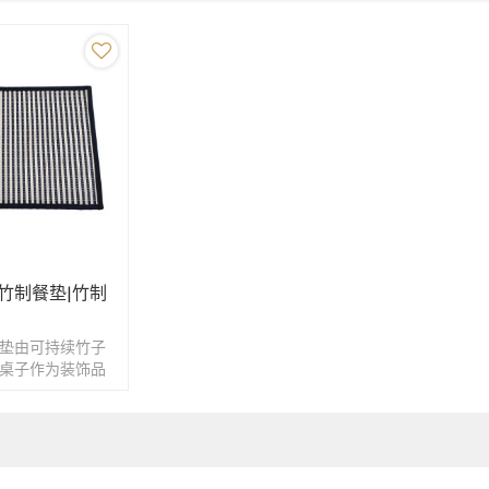
竹制餐垫|竹制
垫由可持续竹子
桌子作为装饰品
力。