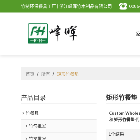
竹制环保餐具工厂 | 浙江峰晖竹木制品有限公司
0086
首页
/
所有
/
矩形竹餐垫
产品目录
矩形竹餐垫
竹餐具
Custom Wholes
和
矩形竹餐垫
代
竹勺批发
1个结果
竹叉批发