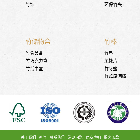
竹饰
环保竹夹
竹储物盒
竹棒
竹食品盒
竹串
竹巧克力盒
桨拨片
竹纸巾盒
竹牙签
竹鸡尾酒棒
关于我们
新闻
联系我们
常见问题
隐私声明
服务条款