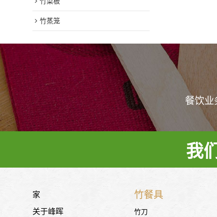
竹菜板
竹蒸笼
餐饮业
我
竹餐具
家
关于峰晖
竹刀