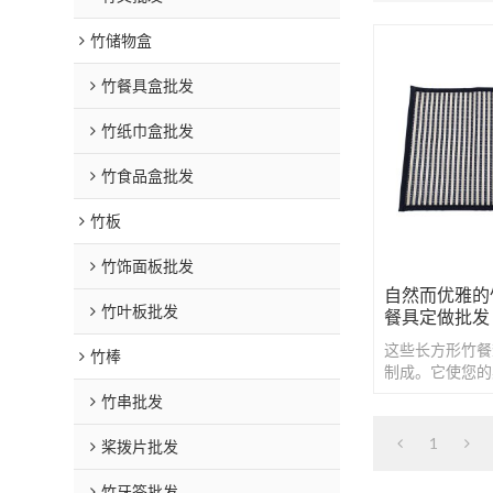
竹储物盒
竹餐具盒批发
竹纸巾盒批发
竹食品盒批发
竹板
竹饰面板批发
自然而优雅的
竹叶板批发
餐具定做批发
这些长方形竹餐
竹棒
制成。它使您的
看起来更具吸引
竹串批发
1
桨拨片批发
竹牙签批发