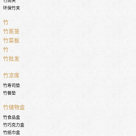
环保竹夹
竹
竹蒸笼
竹菜板
竹
竹批发
竹凉席
竹寿司垫
竹餐垫
竹储物盒
竹食品盒
竹巧克力盒
竹纸巾盒