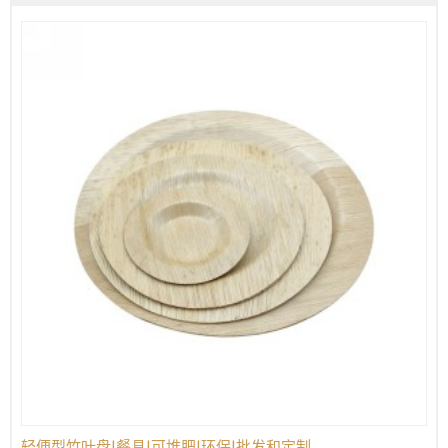
轻便型竹叶盘|餐具|可堆肥|环保|批发和定制