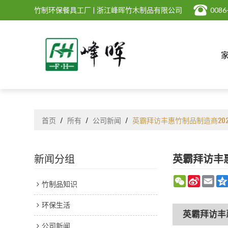
竹制环保餐具工厂 | 浙江峰晖竹木制品有限公司
0086
首页
/
所有
/
公司新闻
/
英霸拜访丰惠竹制品制造商202
新闻分组
英霸拜访丰惠
WeChat
Sina
Emai
竹制品知识
Weibo
环保生活
英霸拜访丰
公司新闻