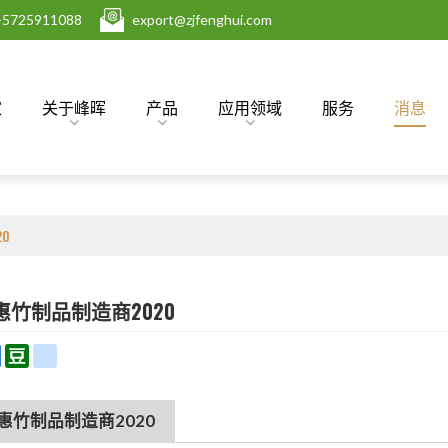
-5725911088
export@zjfenghui.com
家
关于峰晖
产品
应用领域
服务
消息
0
竹制品制造商2020
l
Qzone
Douban
renren
惠竹制品制造商2020