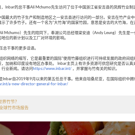
4日，Inbar的总干事Ali Mchumo先生访问了位于中国浙江省安吉县的凤辉竹业
中国最大的竹子生产和制造地区之一安吉县进行访问的一部分。安吉在竹产业中
展示了许多竹子。还有一个名为“大竹海”的国家竹园，意思是安吉的大竹海，
Ali Mchumo）先生的陪同下，奉湖公司总经理梁安迪（Andy Leung）
的地位的新计划以及工厂对环境的影响。
其现任总干事的更多话语。
竹藤组织网络的缩写，它是最重要的国际“使用竹藤组织进行可持续发展的政府间
亚，加纳和印度设有地区办事处。 Inbar主页上有许多资源可供您研究是否认
，行业新闻。请访问
https://www.inbar.int/
，并掌握与竹有关的知识。
mo先生是Inbar自2019年9月以来的第五任总干事。他来自坦桑尼亚，在国际组织
r.int/a-new-director-general-for-inbar/
世界竹节？
年全球竹市场报告