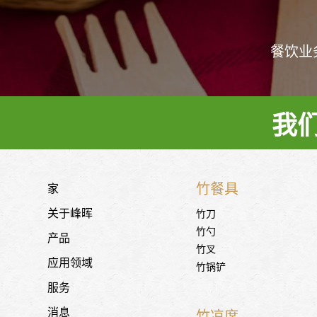
餐饮业
我
竹餐具
家
关于峰晖
竹刀
竹勺
产品
竹叉
应用领域
竹锅铲
服务
消息
竹凉席